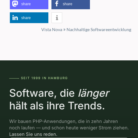
share
share
share
»
Vista Nova
Nachhaltige Softwareentwicklung
SEIT 1999 IN HAMBURG
―――--
Software, die
länger
hält als ihre Trends.
Wir bauen PHP-Anwendungen, die in zehn Jahren
noch laufen — und schon heute weniger Strom ziehen.
Lassen Sie uns reden.