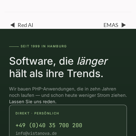
◀
Red AI
EMAS
▶
SEIT 1999 IN HAMBURG
―――--
Software, die
länger
hält als ihre Trends.
Wir bauen PHP-Anwendungen, die in zehn Jahren
noch laufen — und schon heute weniger Strom ziehen.
Lassen Sie uns reden.
DIREKT · PERSÖNLICH
+49 (0)40 35 700 200
info@vistanova.de