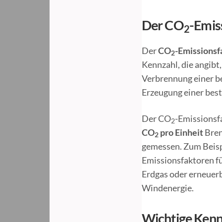
Der CO
-Emis
2
Der
CO
-Emissionsf
2
Kennzahl, die angibt,
Verbrennung einer b
Erzeugung einer best
Der CO
-Emissionsf
2
CO
pro Einheit
Bren
2
gemessen. Zum Beispi
Emissionsfaktoren fü
Erdgas oder erneuerb
Windenergie.
Wichtige Kenn