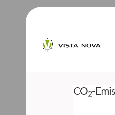
CO
-Emis
2