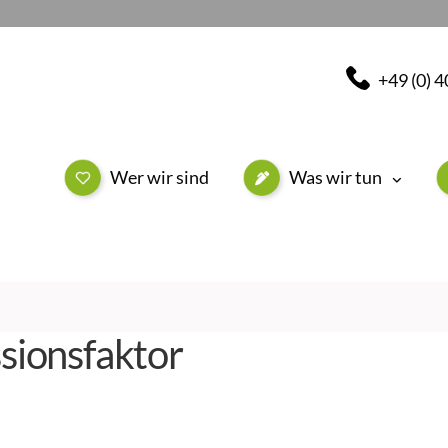
+49 (0) 
Wer wir sind
Was wir tun
sionsfaktor