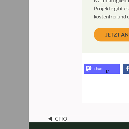
Nachhaltigkeit 
Projekte gibt e
kostenfrei und 
JETZT A
share
◀
CFIO