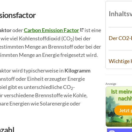
Inhalts
sionsfactor
aktor
oder
Carbon Emission Factor
ist eine
Der CO2-E
 wie viel Kohlenstoffdioxid (CO
) bei der
2
estimmten Menge an Brennstoff oder bei der
immten Menge an Energie freigesetzt wird.
Wichtige 
aktor wird typischerweise in
Kilogramm
nstoff oder Einheit erzeugter Energie
Anzeige
el gibt es unterschiedliche CO
-
2
r verschiedene Brennstoffe wie Kohle,
are Energien wie Solarenergie oder
zahl