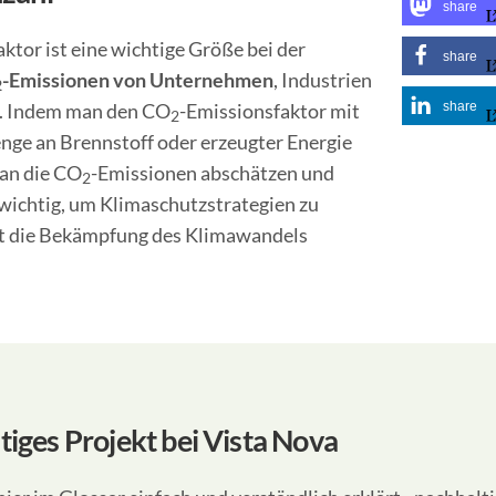
share
ktor ist eine wichtige Größe bei der
share
-Emissionen von Unternehmen
, Industrien
2
. Indem man den CO
-Emissionsfaktor mit
share
2
nge an Brennstoff oder erzeugter Energie
man die CO
-Emissionen abschätzen und
2
t wichtig, um Klimaschutzstrategien zu
t die Bekämpfung des Klimawandels
tiges Projekt bei Vista Nova