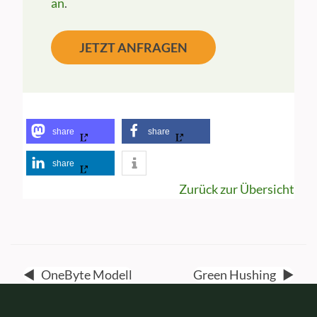
an
.
JETZT ANFRAGEN
share
share
share
Zurück zur Übersicht
◀
OneByte Modell
Green Hushing
▶