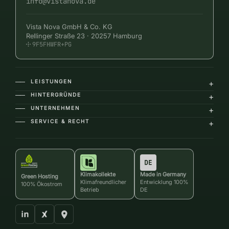
info@vistanova.de
Vista Nova GmbH & Co. KG
Rellinger Straße 23 · 20257 Hamburg
9F5FHWFR+PG
LEISTUNGEN
+
――
HINTERGRÜNDE
+
――
UNTERNEHMEN
+
――
SERVICE & RECHT
+
――
Klimakollekte
Made in Germany
Green Hosting
Klimafreundlicher
Entwicklung 100%
100% Ökostrom
Betrieb
DE