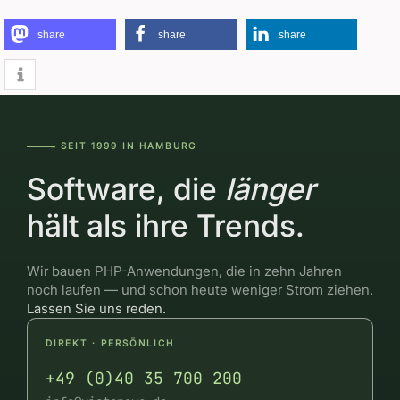
share
share
share
SEIT 1999 IN HAMBURG
―――--
Software, die
länger
hält als ihre Trends.
Wir bauen PHP-Anwendungen, die in zehn Jahren
noch laufen — und schon heute weniger Strom ziehen.
Lassen Sie uns reden.
DIREKT · PERSÖNLICH
+49 (0)40 35 700 200