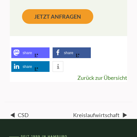
JETZT ANFRAGEN
share
share
share
Zurück zur Übersicht
◀
CSD
Kreislaufwirtschaft
▶
SEIT 1999 IN HAMBURG
―――--