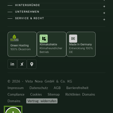
HINTERGRÜNDE
+
――
UNTERNEHMEN
+
――
SERVICE & RECHT
+
――
Klimakollekte
Made in Germany
Green Hosting
Klimafreundlicher
Entwicklung 100%
100% Ökostrom
Betrieb
DE
© 2026 ·
Vista Nova GmbH & Co. KG
Impressum
Datenschutz
AGB
Barrierefreiheit
Compliance
Cookies
Sitemap
Richtlinien Domains
Domains
Vertrag widerrufen