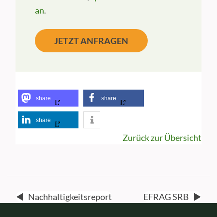
an
.
JETZT ANFRAGEN
share
share
share
Zurück zur Übersicht
◀
Nachhaltigkeitsreport
EFRAG SRB
▶