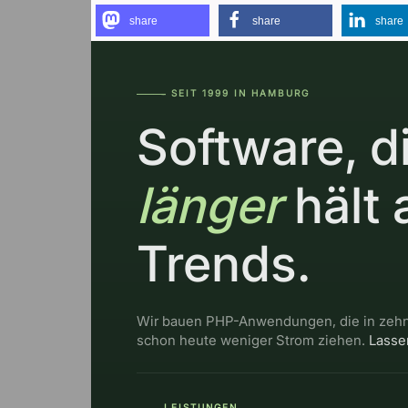
share
share
share
SEIT 1999 IN HAMBURG
―――--
Software, d
länger
hält 
Trends.
Wir bauen PHP-Anwendungen, die in zehn
schon heute weniger Strom ziehen.
Lasse
LEISTUNGEN
――
――