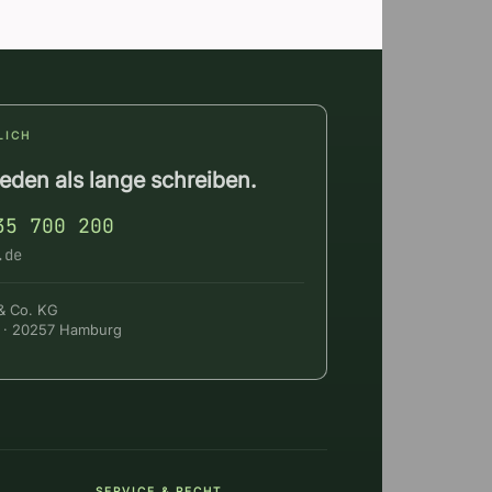
LICH
reden als lange schreiben.
35 700 200
.de
& Co. KG
23 · 20257 Hamburg
SERVICE & RECHT
――