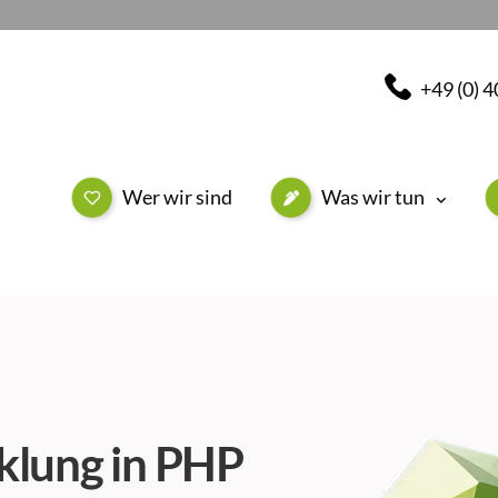
+49 (0) 
Wer wir sind
Was wir tun
klung in PHP