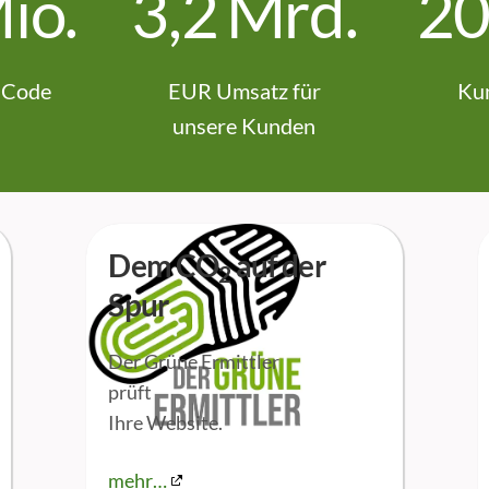
io.
3
,
2
Mrd.
2
 Code
EUR Umsatz für
Ku
unsere Kunden
Dem CO
auf der
2
Spur
Der Grüne Ermittler
prüft
Ihre Website.
mehr…