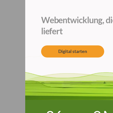
Webentwicklung, di
liefert
Digital starten