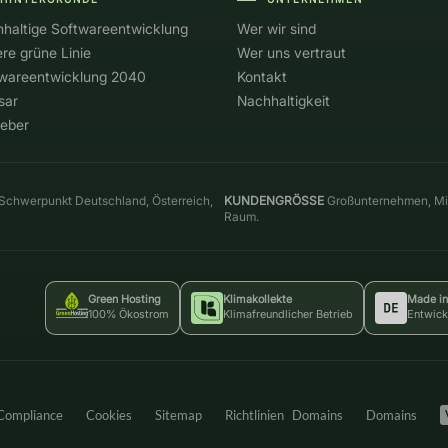
haltige Softwareentwicklung
Wer wir sind
re grüne Linie
Wer uns vertraut
wareentwicklung 2040
Kontakt
sar
Nachhaltigkeit
eber
chwerpunkt Deutschland, Österreich,
KUNDENGRÖSSE
Großunternehmen, Mi
Raum.
Green Hosting
Klimakollekte
Made i
100% Ökostrom
Klimafreundlicher Betrieb
Entwic
Compliance
Cookies
Sitemap
Richtlinien Domains
Domains