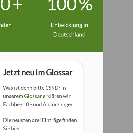
0
0
+
1
0
0
%
nden
Entwicklung in
Deutschland
Jetzt neu im Glossar
Was ist denn bitte
CSRD
? In
unserem
Glossar
erklären wir
Fachbegriffe und Abkürzungen.
Die neusten drei Einträge finden
Sie hier: