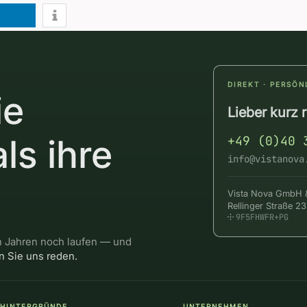
DIREKT · PERSÖN
ie
Lieber kurz 
als ihre
+49 (0)40 
info@vistanova
Vista Nova GmbH 
Rellinger Straße 
9F5FHWFR+PG
 Jahren noch laufen — und
n Sie uns reden.
HINTERGRÜNDE
UNTERNEHMEN
――