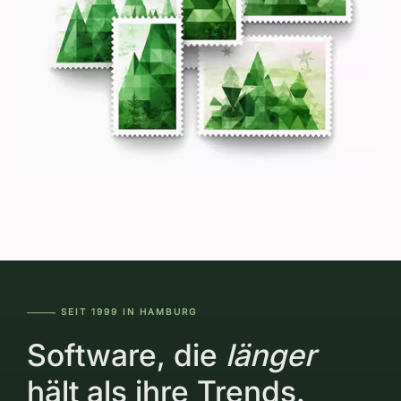
SEIT 1999 IN HAMBURG
―――--
Software, die
länger
hält als ihre Trends.